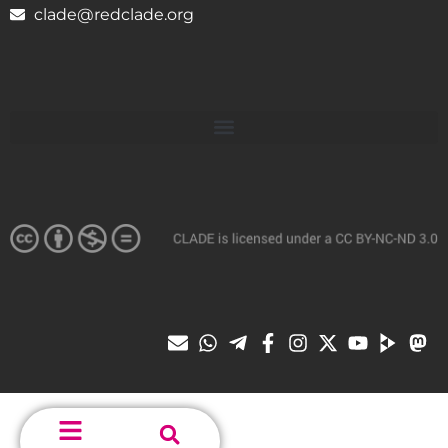
clade@redclade.org