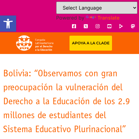
Open toolbar
Powered by
Translate
APOYA A LA CLADE
Bolivia: “Observamos con gran
preocupación la vulneración del
Derecho a la Educación de los 2.9
millones de estudiantes del
Sistema Educativo Plurinacional”