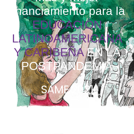
financiamiento para la
EDUCACIÓN
LATINOAMERICANA
Y CARIBEÑA
EN LA
POSTPANDEMIA
SAME 2021