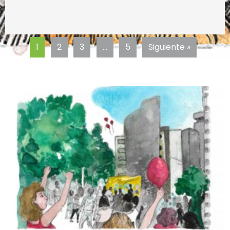
1
2
3
…
5
Siguiente »