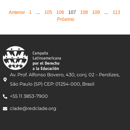
Anterior
1
…
105
106
107
108
109
…
113
Próximo
Av. Prof. Alfonso Bovero, 430, conj. 02 – Perdizes,
São Paulo (SP) CEP: 01254-000, Brasil
+55 11 3853-7900
clade@redclade.org