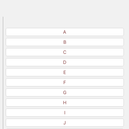
A
B
C
D
E
F
G
H
I
J