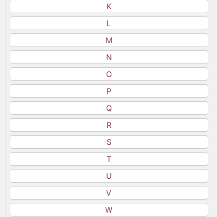
K
L
M
N
O
P
Q
R
S
T
U
V
W