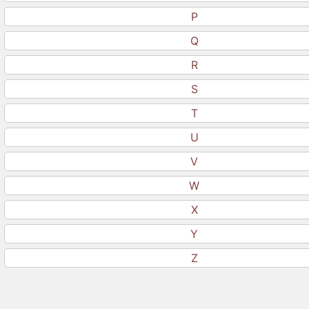
P
Q
R
S
T
U
V
W
X
Y
Z