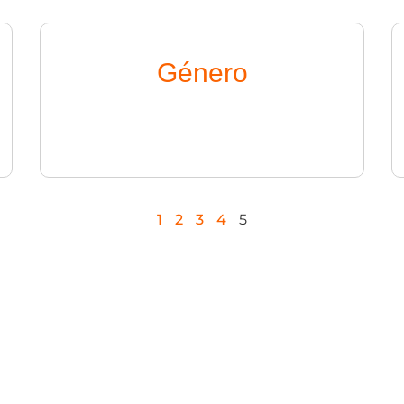
Género
1
2
3
4
5