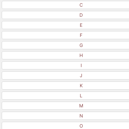
C
D
E
F
G
H
I
J
K
L
M
N
O