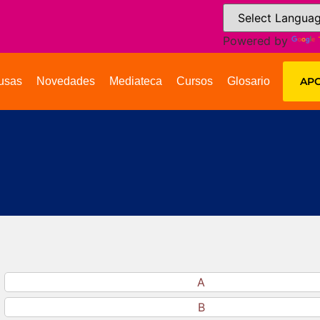
Powered by
usas
Novedades
Mediateca
Cursos
Glosario
APO
A
B