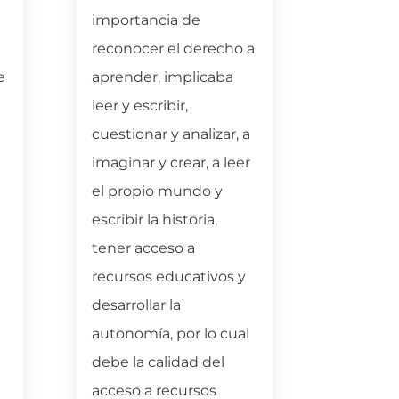
importancia de
prepara
reconocer el derecho a
celebra
e
aprender, implicaba
regione
leer y escribir,
más la 
cuestionar y analizar, a
ONG, a p
imaginar y crear, a leer
se cons
el propio mundo y
informe
escribir la historia,
Confere
tener acceso a
Internac
recursos educativos y
tema de
desarrollar la
de pers
autonomía, por lo cual
como h
debe la calidad del
derecho
acceso a recursos