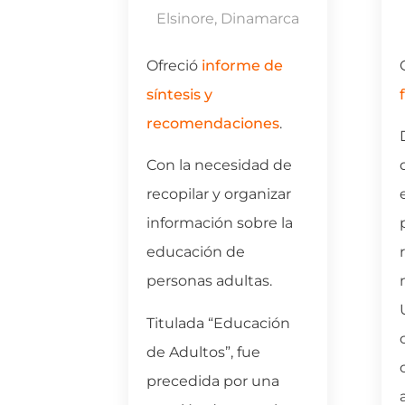
rruecos
Elsinore, Dinamarca
el
Ofreció
informe de
ón de
síntesis y
recomendaciones
.
o de
Con la necesidad de
luye las
recopilar y organizar
ducación
información sobre la
óvenes
educación de
) y los
personas adultas.
e los
Titulada “Educación
 marco
de Adultos”, fue
2030 y
precedida por una
de