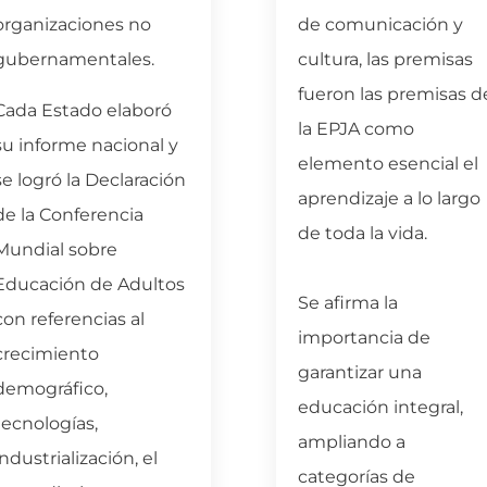
organizaciones no
de comunicación y
gubernamentales.
cultura, las premisas
fueron las premisas d
Cada Estado elaboró
la EPJA como
su informe nacional y
elemento esencial el
se logró la Declaración
aprendizaje a lo largo
de la Conferencia
de toda la vida.
Mundial sobre
Educación de Adultos
Se afirma la
con referencias al
importancia de
crecimiento
garantizar una
demográfico,
educación integral,
tecnologías,
ampliando a
industrialización, el
categorías de