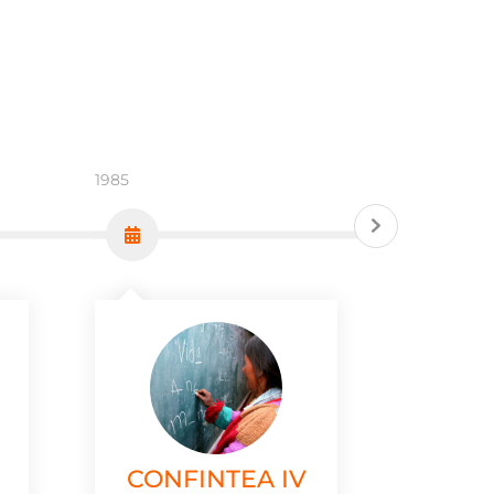
1985
1997
CONFINTEA IV
CON