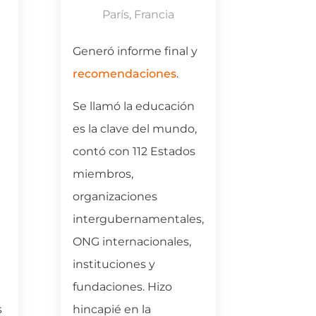
París, Francia
Hambur
Generó informe final y
Informe
recomendaciones
.
declara
de acci
Se llamó la educación
de seg
es la clave del mundo,
Confere
contó con 112 Estados
de la U
miembros,
organizaciones
Puso e
intergubernamentales,
intens
ONG internacionales,
de prep
instituciones y
todo el
fundaciones. Hizo
Organiz
s
hincapié en la
de cons