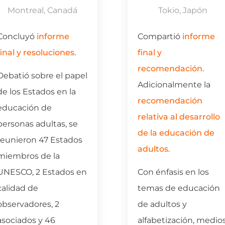
Montreal, Canadá
Tokio, Japón
Concluyó
informe
Compartió
informe
final y resoluciones
.
final y
recomendación
.
Debatió sobre el papel
Adicionalmente la
de los Estados en la
r
ecomendación
educación de
relativa al desarrollo
personas adultas, se
de la educación de
reunieron 47 Estados
adultos
.
miembros de la
UNESCO, 2 Estados en
Con énfasis en los
calidad de
temas de educación
observadores, 2
de adultos y
asociados y 46
alfabetización, medio