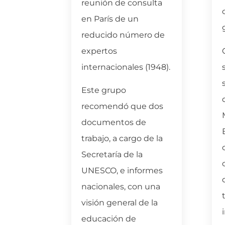
reunión de consulta
enible.
en París de un
ido
reducido número de
“minga”
expertos
on la
internacionales (1948).
 Redes
Este grupo
 la
recomendó que dos
ció la
documentos de
trabajo, a cargo de la
Secretaría de la
y
UNESCO, e informes
yendo el
nacionales, con una
visión general de la
e la
Pre
educación de