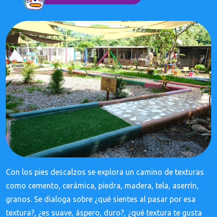
Con los pies descalzos se explora un camino de texturas
como cemento, cerámica, piedra, madera, tela, aserrín,
granos. Se dialoga sobre ¿qué sientes al pasar por esa
textura?, ¿es suave, áspero, duro?, ¿qué textura te gusta