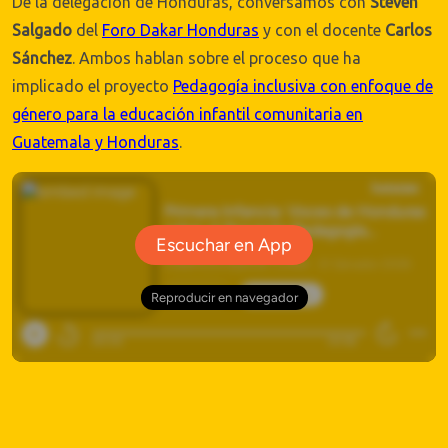
De la delegación de Honduras, conversamos con
Steven
Salgado
del
Foro Dakar Honduras
y con el docente
Carlos
Sánchez
. Ambos hablan sobre el proceso que ha
implicado el proyecto
Pedagogía inclusiva con enfoque de
género para la educación infantil comunitaria en
Guatemala y Honduras
.