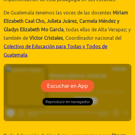
De Guatemala tenemos las voces de las docentes
Miriam
Elizabeth Caal Cho, Julieta Juárez, Carmela Méndez y
Gladys Elizabeth Mo García
, todas ellas de Alta Verapaz; y
también de
Víctor Cristales
, Coordinador nacional del
Colectivo de Educación para Todas y Todos de
Guatemala
.