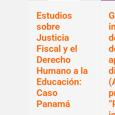
Estudios
G
sobre
i
Justicia
d
Fiscal y el
d
Derecho
a
Humano a la
d
Educación:
(
Caso
p
Panamá
“