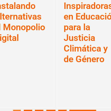
nstalando
Inspiradora
lternativas
en Educaci
l Monopolio
para la
igital
Justicia
Climática y
de Género