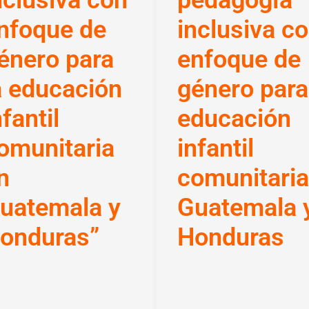
nclusiva con
pedagogía
nfoque de
inclusiva c
énero para
enfoque de
a educación
género para
nfantil
educación
omunitaria
infantil
n
comunitaria
uatemala y
Guatemala 
onduras”
Honduras