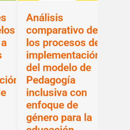
es
Análisis
los
comparativo de
 a
los procesos de
s
implementación
del modelo de
ción
Pedagogía
de
inclusiva con
enfoque de
género para la