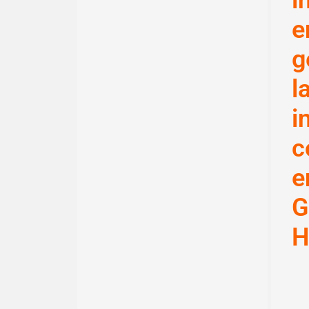
i
e
g
l
i
c
e
G
H