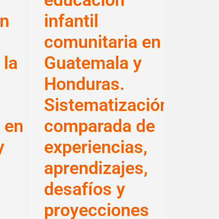
educación
on
infantil
comunitaria en
 la
Guatemala y
Honduras.
Sistematización
 en
comparada de
y
experiencias,
aprendizajes,
desafíos y
proyecciones