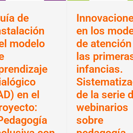
uía de
Innovacion
nstalación
en los mode
el modelo
de atención
e
las primera
prendizaje
infancias.
ialógico
Sistematiza
AD) en el
de la serie 
royecto:
webinarios
Pedagogía
sobre