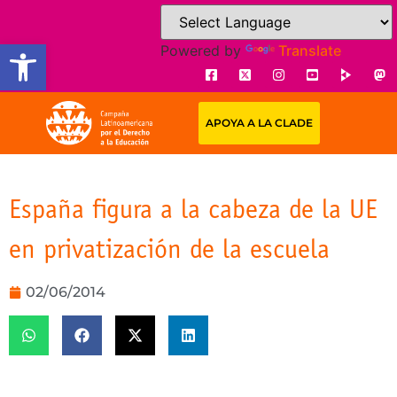
Open toolbar
Powered by
Translate
APOYA A LA CLADE
España figura a la cabeza de la UE
en privatización de la escuela
02/06/2014