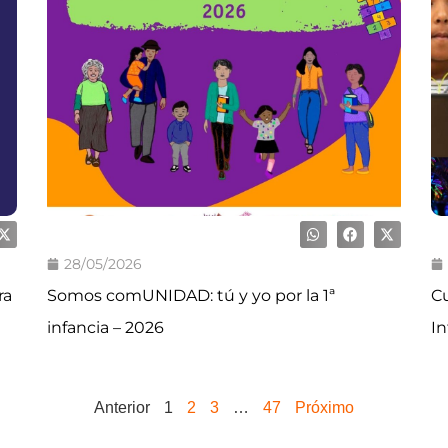
28/05/2026
ra
Somos comUNIDAD: tú y yo por la 1ª
Cu
infancia – 2026
In
Anterior
1
2
3
…
47
Próximo