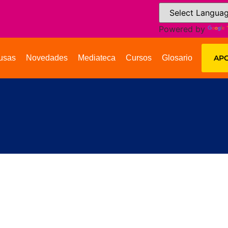
Powered by
usas
Novedades
Mediateca
Cursos
Glosario
APO