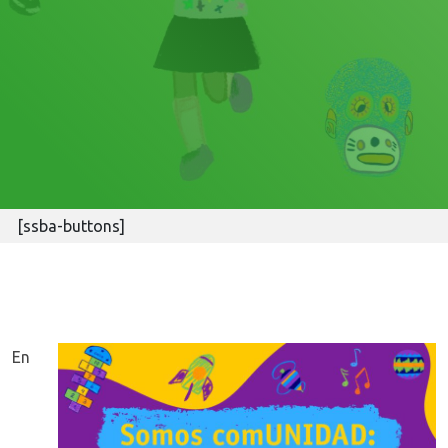
[ssba-buttons]
En