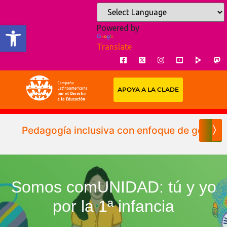
Open toolbar
Powered by
Translate
APOYA A LA CLADE
Pedagogía inclusiva con enfoque de género p
〉
Somos comUNIDAD: tú y yo
por la 1ª infancia