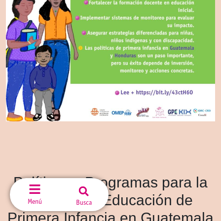
Políticas y Programas para la
Atención y Educación de
Menú
Busca
Primera Infancia en Guatemala