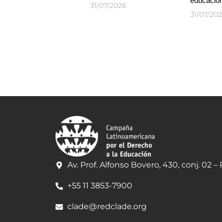
educación
31/07/2026
31/07/20
Av. Prof. Alfonso Bovero, 430, conj. 02 –
+55 11 3853-7900
clade@redclade.org