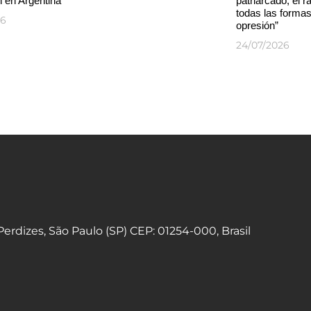
 en Argentina
patriarcado, el 
todas las forma
26
opresión”
24/07/2026
 Perdizes, São Paulo (SP) CEP: 01254-000, Brasil