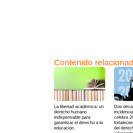
Contenido relaciona
La libertad académica: un
Dos déca
derecho humano
incidenci
indispensable para
celebra 2
garantizar el derecho a la
fortaleci
educación
del derec