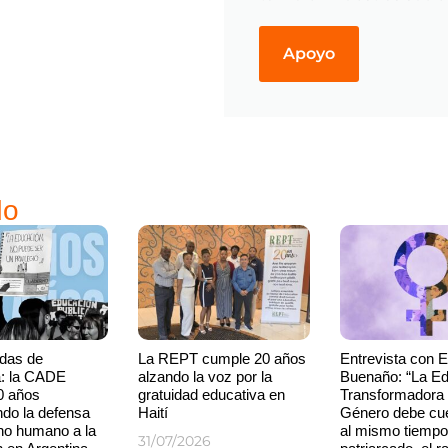
Apoyo
do
das de
La REPT cumple 20 años
Entrevista con 
a: la CADE
alzando la voz por la
Buenaño: “La E
0 años
gratuidad educativa en
Transformadora
endo la defensa
Haití
Género debe cue
ho humano a la
al mismo tiempo,
31/07/2026