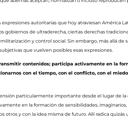
o que además aceptan, normalizan o incluso reproducen pr
expresiones autoritarias que hoy atraviesan América Lati
gobiernos de ultraderecha, ciertas derechas tradiciona
militarización y control social. Sin embargo, más allá de 
ubjetivas que vuelven posibles esas expresiones.
ransmitir contenidos; participa activamente en la for
ionarnos con el tiempo, con el conflicto, con el miedo
ensión particularmente importante desde el lugar de la
ctivamente en la formación de sensibilidades, imaginarios
los otros y con la idea misma de futuro. Allí radica quiz