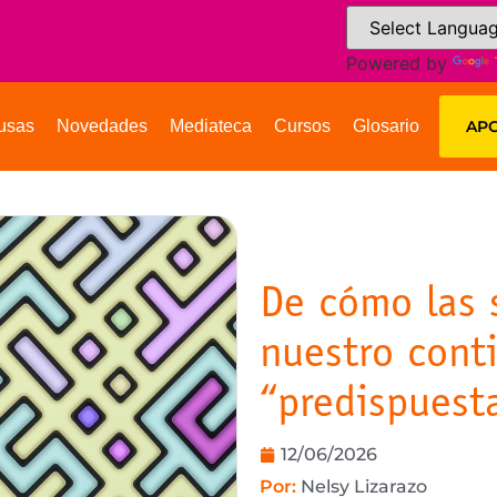
Powered by
usas
Novedades
Mediateca
Cursos
Glosario
APO
De cómo las 
nuestro cont
“predispuest
12/06/2026
Por:
Nelsy Lizarazo