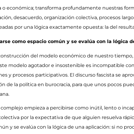
ca o económica; transforma profundamente nuestras form
ción, desacuerdo, organización colectiva, procesos largo
das por una lógica exactamente opuesta: la del result
nsarse como espacio común y se evalúa con la lógica d
a construcción del modelo económico de nuestro tiempo
 Este modelo agotador e insostenible es incompatible co
es y procesos participativos. El discurso fascista se ap
n de la política en burocracia, para que unos pocos pue
ana.
 complejo empieza a percibirse como inútil, lento o inca
n colectiva por la expectativa de que alguien resuelva rá
n y se evalúa con la lógica de una aplicación: si no pr