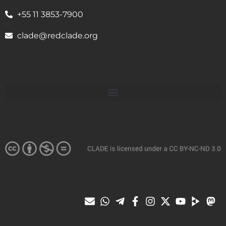
+55 11 3853-7900
clade@redclade.org