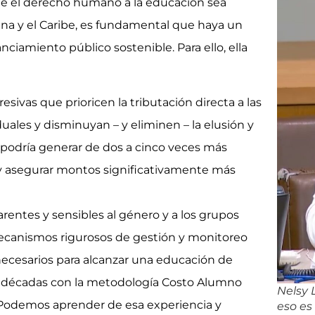
ue el derecho humano a la educación sea
ina y el Caribe, es fundamental que haya un
iamiento público sostenible. Para ello, ella
sivas que prioricen la tributación directa a las
duales y disminuyan – y eliminen – la elusión y
cas podría generar de dos a cinco veces más
 y asegurar montos significativamente más
entes y sensibles al género y a los grupos
ecanismos rigurosos de gestión y monitoreo
necesarios para alcanzar una educación de
os décadas con la metodología Costo Alumno
Nelsy 
a. Podemos aprender de esa experiencia y
eso es