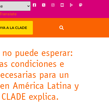
Translate
YA A LA CLADE
 no puede esperar:
las condiciones e
necesarias para un
 en América Latina y
 CLADE explica.