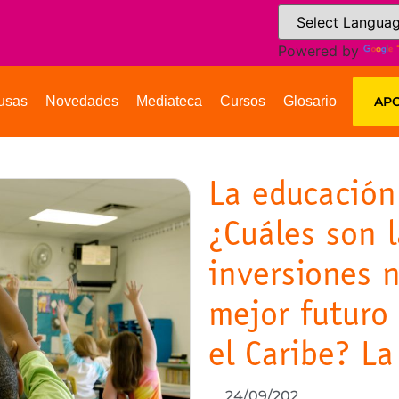
Powered by
usas
Novedades
Mediateca
Cursos
Glosario
APO
La educación
¿Cuáles son 
inversiones 
mejor futuro
el Caribe? La
24/09/202