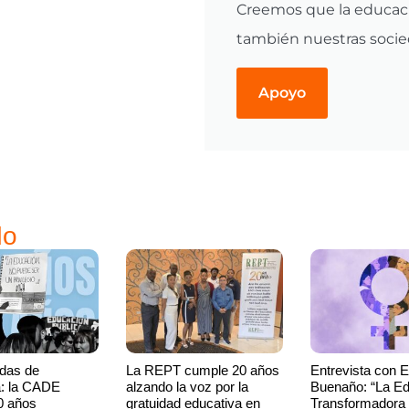
Creemos que la educaci
también nuestras socied
Apoyo
do
das de
La REPT cumple 20 años
Entrevista con 
a: la CADE
alzando la voz por la
Buenaño: “La E
0 años
gratuidad educativa en
Transformadora