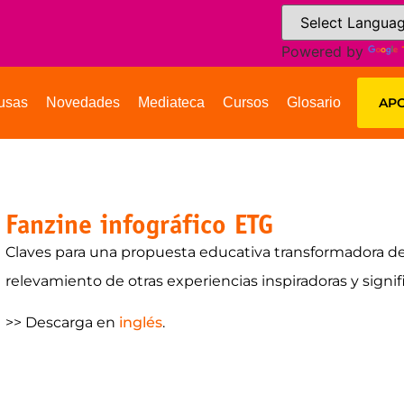
Powered by
usas
Novedades
Mediateca
Cursos
Glosario
APO
Fanzine infográfico ETG
Claves para una propuesta educativa transformadora de
relevamiento de otras experiencias inspiradoras y signifi
>> Descarga en
inglés
.