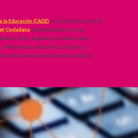
a la Educación (CADE)
, con la participación de
net Ciudadana
, implementaron un caso
 Buenos Aires, Argentina. Durante cuatro
, reflexionaron sobre el uso de datos y
lo replicable que pueda inspirar políticas