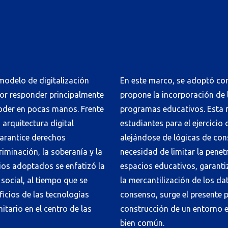
 modelo de digitalización
En este marco, se adoptó com
or responder principalmente
propone la incorporación de la
poder en pocas manos. Frente
programas educativos. Esta 
 arquitectura digital
estudiantes para el ejercicio 
arantice derechos
alejándose de lógicas de con
riminación, la soberanía y la
necesidad de limitar la pene
pios adoptados se enfatizó la
espacios educativos, garanti
 social, al tiempo que se
la mercantilización de los da
ficios de las tecnologías
consenso, surge el presente p
itario en el centro de las
construcción de un entorno edu
bien común.