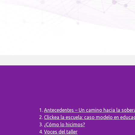
Antecedentes – Un camino hacia la sobera
Clickea la escuela: caso modelo en educaci
¿Cómo lo hicimos?
Voces del taller