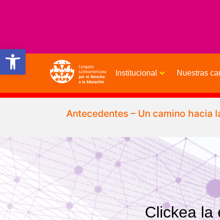
Open toolbar
Institucional
Nuestras ca
Antecedentes – Un camino hacia la
Clickea la