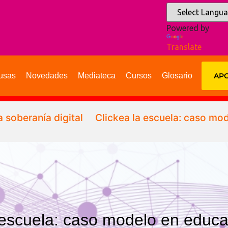
Powered by
Translate
usas
Novedades
Mediateca
Cursos
Glosario
APO
 soberanía digital
Clickea la escuela: caso mod
 escuela: caso modelo en educac