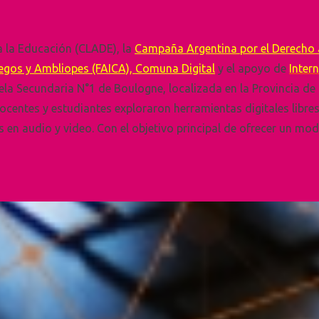
 la Educación (CLADE), la
Campaña Argentina por el Derecho 
iegos y Ambliopes (FAICA),
Comuna Digital
y el apoyo de
Inter
uela Secundaria N°1 de Boulogne, localizada en la Provincia de
ocentes y estudiantes exploraron herramientas digitales libres
n audio y video. Con el objetivo principal de ofrecer un mode