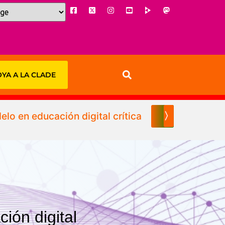
YA A LA CLADE
elo en educación digital crítica
¿Cómo lo hici
〉
ión digital