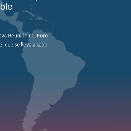
ble
tava Reunión del Foro
e, que se lleva a cabo