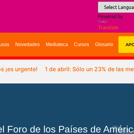
Powered by
Translate
usas
Novedades
Mediateca
Cursos
Glosario
APO
 ¡es urgente!
1 de abril: Sólo un 23% de las m
 Foro de los Países de América