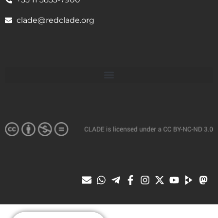
clade@redclade.org