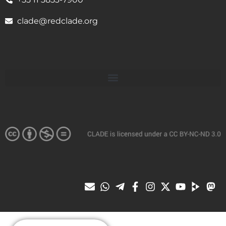
clade@redclade.org