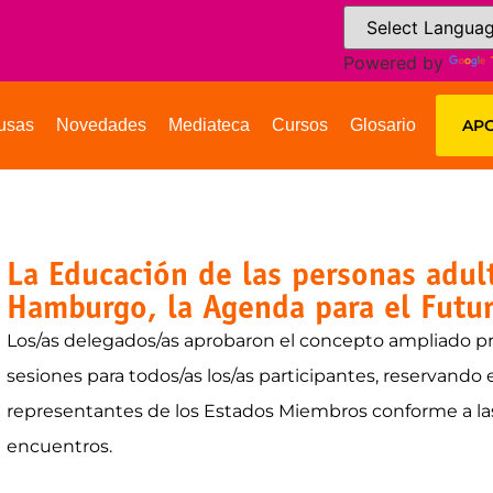
Powered by
usas
Novedades
Mediateca
Cursos
Glosario
APO
La Educación de las personas adult
Hamburgo, la Agenda para el Futu
Los/as delegados/as aprobaron el concepto ampliado prop
sesiones para todos/as los/as participantes, reservando 
representantes de los Estados Miembros conforme a las
encuentros.