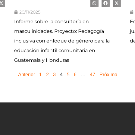
20/11/2025
Informe sobre la consultoría en
Ed
masculinidades. Proyecto: Pedagogía
ju
inclusiva con enfoque de género para la
de
educación infantil comunitaria en
Guatemala y Honduras
Anterior
1
2
3
4
5
6
…
47
Próximo