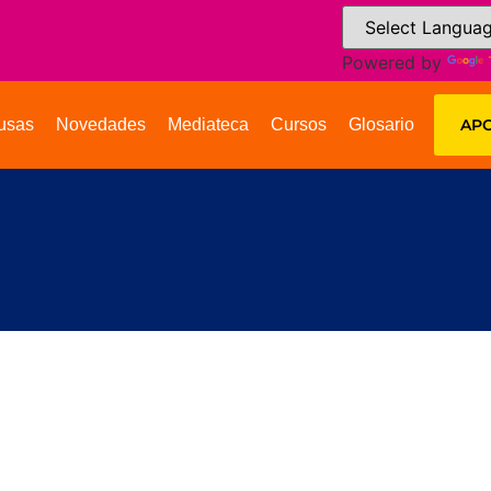
Powered by
usas
Novedades
Mediateca
Cursos
Glosario
APO